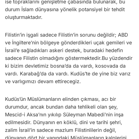
ise topraklarını genişletme çabasında bulunarak, bu
durum İslam dünyasına yönelik potansiyel bir tehdit
oluşturmaktadır.
Filistin’in işgali sadece Filistin’in sorunu değildir; ABD
ve İngiltere’nin bölgeye gönderdikleri uçak gemileri ve
İsrail’e sağladıkları askeri destek, buradaki hedefin
sadece Filistin olmadığını göstermektedir.Bu yüzdendir
ki bizim devletimiz bosna’da da vardı, kosovada da
vardı. Karabağ’da da vardı. Kudüs’te de yine biz varız
ve varlıgımızı devam ettirecegiz.
Kudüs’ün Müslümanların elinden çıkması, acı bir
durumdur, ancak bundan daha tehlikeli olan şey,
Mescid-i Aksa’nın yıkılıp Süleyman Mabedi’nin inşa
edilmesidir. Dünyanın en köklü, dini ve tarihi şehri,
zalim İsrail’in sadece mazlum Filistinlilerin değil,
dünyanın dört bir yanındaki Müslümanların kalplerini