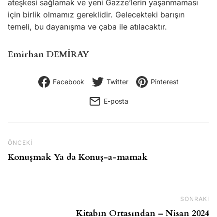
ateşkesi sağlamak ve yeni Gazze’lerin yaşanmaması
için birlik olmamız gereklidir. Gelecekteki barışın
temeli, bu dayanışma ve çaba ile atılacaktır.
Emirhan DEMİRAY
Facebook
Twitter
Pinterest
E-posta
Yazı gezinmesi
Önceki Gönderi
ÖNCEKI
Konuşmak Ya da Konuş-a-mamak
SONRAKI
So
Kitabın Ortasından – Nisan 2024